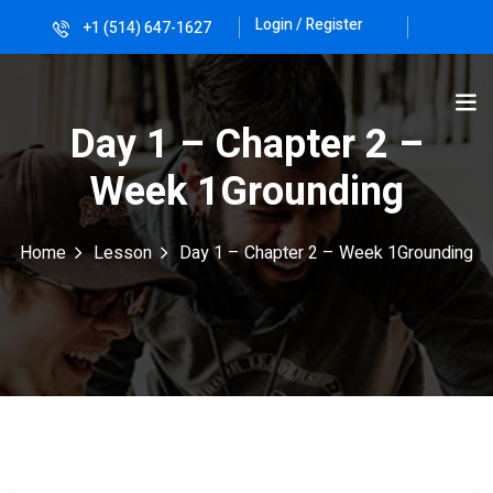
Login / Register
+1 (514) 647-1627
Sign in
Sign up
Sign in
Day 1 – Chapter 2 –
Don’t have an account?
Sign up
Week 1Grounding
Home
Lesson
Day 1 – Chapter 2 – Week 1Grounding
Lost your password?
Remember me