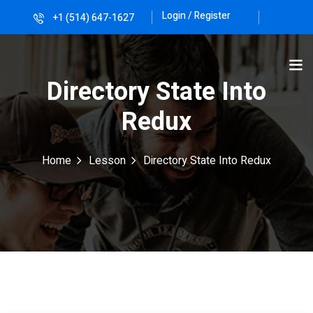
Login / Register
+1 (514) 647-1627
Sign in
Sign up
Sign in
Directory State Into
Don’t have an account?
Sign up
Redux
Home
Lesson
Directory State Into Redux
Lost your password?
Remember me