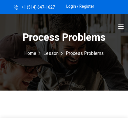
Login / Register
+1 (514) 647-1627
Sign in
Sign up
Sign in
Process Problems
Don’t have an account?
Sign up
Home
Lesson
Process Problems
Lost your password?
Remember me