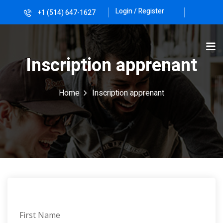
Login / Register
+1 (514) 647-1627
Sign in
Sign up
Sign in
Inscription apprenant
Don’t have an account?
Sign up
Home
Inscription apprenant
Lost your password?
Remember me
First Name