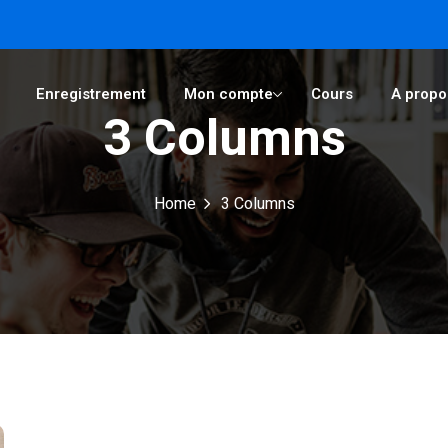
Enregistrement
Mon compte
Cours
A propo
3 Columns
Sign in
Sign up
Home
3 Columns
Sign in
Don’t have an account?
Sign up