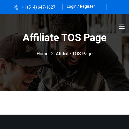
Login / Register
+1 (514) 647-1627
Sign in
Sign up
Sign in
Affiliate TOS Page
Don’t have an account?
Sign up
Home
Affiliate TOS Page
Lost your password?
Remember me