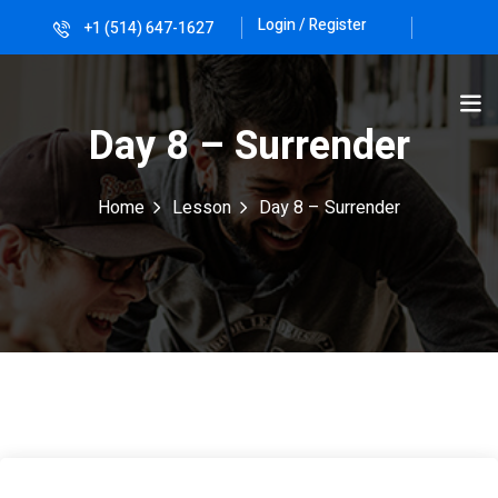
Login / Register
+1 (514) 647-1627
Sign in
Sign up
Sign in
Day 8 – Surrender
Don’t have an account?
Sign up
Home
Lesson
Day 8 – Surrender
Lost your password?
Remember me