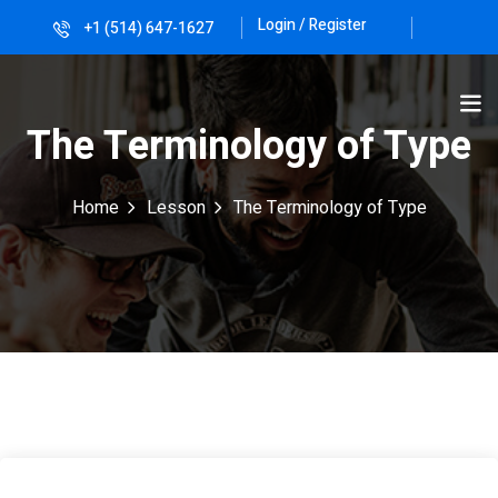
Login / Register
+1 (514) 647-1627
Sign in
Sign up
Sign in
The Terminology of Type
Don’t have an account?
Sign up
Home
Lesson
The Terminology of Type
Lost your password?
Remember me