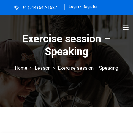
Login / Register
+1 (514) 647-1627
Sign in
Sign up
Sign in
Exercise session –
Don’t have an account?
Sign up
Speaking
Home
Lesson
Exercise session – Speaking
Lost your password?
Remember me