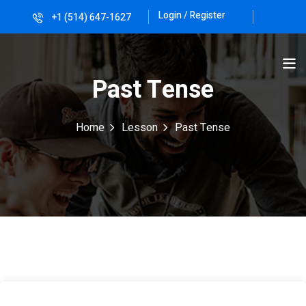
Login / Register
+1 (514) 647-1627
Sign in
Sign up
Sign in
Past Tense
Don’t have an account?
Sign up
Home
Lesson
Past Tense
Lost your password?
Remember me