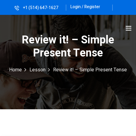
Login / Register
+1 (514) 647-1627
Sign in
Sign up
Sign in
Review it! – Simple
Don’t have an account?
Sign up
Present Tense
Home
Lesson
Review it! – Simple Present Tense
Lost your password?
Remember me