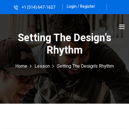
Login / Register
+1 (514) 647-1627
Sign in
Sign up
Sign in
Setting The Design’s
Don’t have an account?
Sign up
Rhythm
Home
Lesson
Setting The Design’s Rhythm
Lost your password?
Remember me