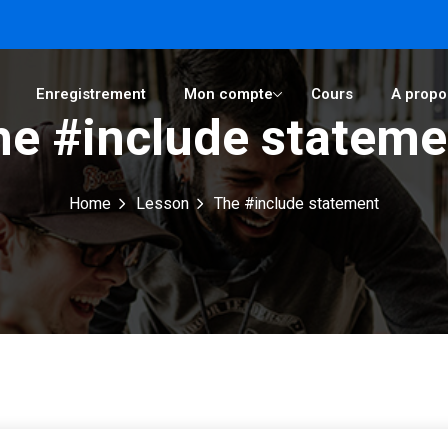
Enregistrement
Mon compte
Cours
A propo
he #include stateme
Sign in
Sign up
Home
Lesson
The #include statement
Sign in
Don’t have an account?
Sign up