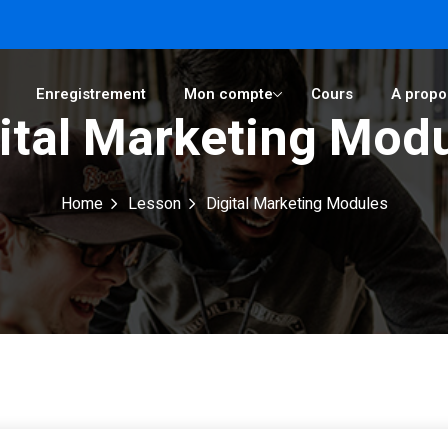
Enregistrement
Mon compte
Cours
A propo
ital Marketing Mod
Sign in
Sign up
Home
Lesson
Digital Marketing Modules
Sign in
Don’t have an account?
Sign up