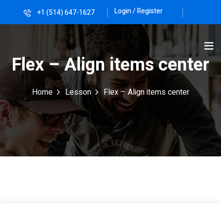
Login / Register
+1 (514) 647-1627
Sign in
Sign up
Sign in
Flex – Align items center
Don’t have an account?
Sign up
Home
Lesson
Flex – Align items center
Lost your password?
Remember me