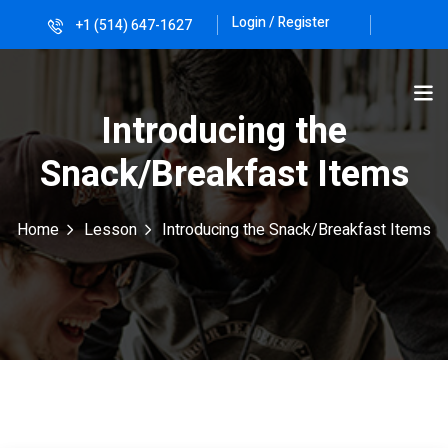
Login / Register
+1 (514) 647-1627
Sign in
Sign up
Sign in
Introducing the
Don’t have an account?
Sign up
Snack/Breakfast Items
Home
Lesson
Introducing the Snack/Breakfast Items
Lost your password?
Remember me