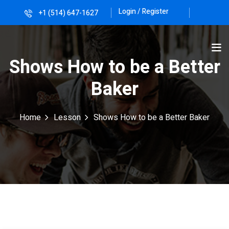
Login / Register
+1 (514) 647-1627
Sign in
Sign up
Sign in
Shows How to be a Better
Don’t have an account?
Sign up
Baker
Home
Lesson
Shows How to be a Better Baker
Lost your password?
Remember me