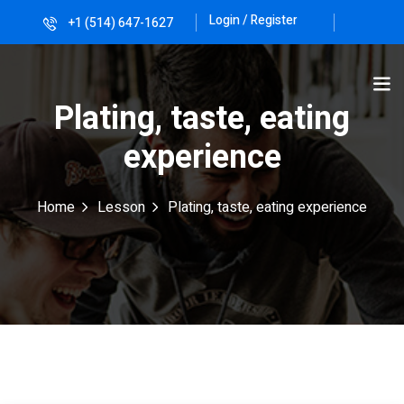
Login / Register
+1 (514) 647-1627
Sign in
Sign up
Sign in
Plating, taste, eating
Don’t have an account?
Sign up
experience
Home
Lesson
Plating, taste, eating experience
Lost your password?
Remember me