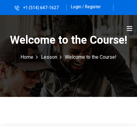
Login / Register
+1 (514) 647-1627
Sign in
Sign up
Sign in
Welcome to the Course!
Don’t have an account?
Sign up
Home
Lesson
Welcome to the Course!
Lost your password?
Remember me