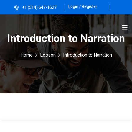
Login / Register
+1 (514) 647-1627
Sign in
Sign up
Sign in
Introduction to Narration
Don’t have an account?
Sign up
Home
Lesson
Introduction to Narration
Lost your password?
Remember me