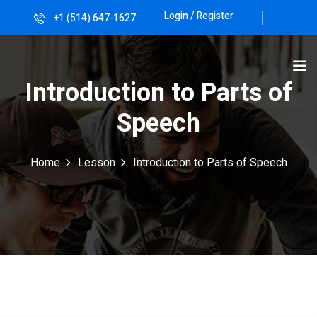
Login / Register
+1 (514) 647-1627
Sign in
Sign up
Sign in
Introduction to Parts of
Don’t have an account?
Sign up
Speech
Home
Lesson
Introduction to Parts of Speech
Lost your password?
Remember me