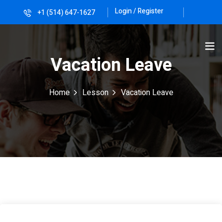
Login / Register
+1 (514) 647-1627
Sign in
Sign up
Sign in
Vacation Leave
Don’t have an account?
Sign up
Home
Lesson
Vacation Leave
Lost your password?
Remember me