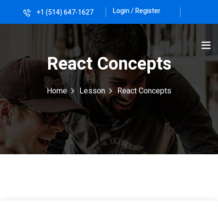
Login / Register
+1 (514) 647-1627
Sign in
Sign up
Sign in
React Concepts
Don’t have an account?
Sign up
Home
Lesson
React Concepts
Lost your password?
Remember me