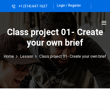
Login / Register
+1 (514) 647-1627
Sign in
Sign up
Sign in
Class project 01- Create
Don’t have an account?
Sign up
your own brief
Home
Lesson
Class project 01- Create your own brief
Lost your password?
Remember me