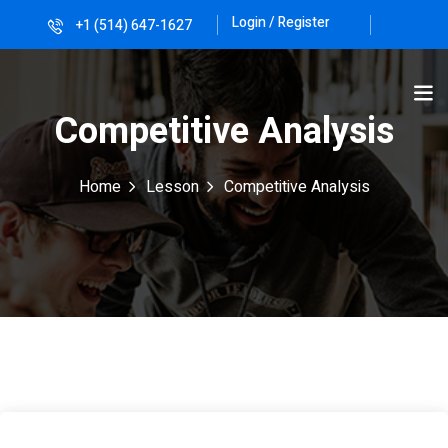
Login / Register
+1 (514) 647-1627
Sign in
Sign up
Sign in
Competitive Analysis
Don’t have an account?
Sign up
Home
Lesson
Competitive Analysis
Lost your password?
Remember me