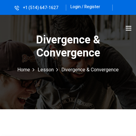
Login / Register
+1 (514) 647-1627
Sign in
Sign up
Sign in
Divergence &
Don’t have an account?
Sign up
Convergence
Home
Lesson
Divergence & Convergence
Lost your password?
Remember me