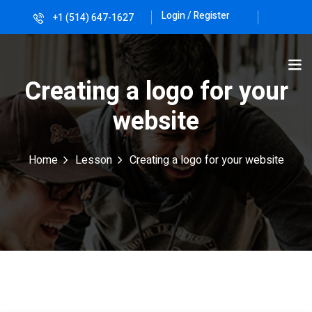
Login / Register
+1 (514) 647-1627
Sign in
Sign up
Sign in
Creating a logo for your
Don’t have an account?
Sign up
website
Home
Lesson
Creating a logo for your website
Lost your password?
Remember me