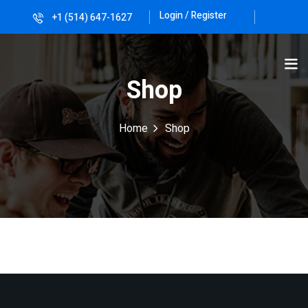
Login / Register
+1 (514) 647-1627
Sign in
Sign up
Sign in
Shop
Don’t have an account?
Sign up
Home
Shop
Lost your password?
Remember me