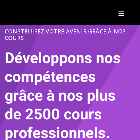
Sign in
Sign up
CONSTRUISEZ VOTRE AVENIR GRÂCE À NOS
Sign in
COURS
Don’t have an account?
Sign up
Développons nos
compétences
grâce à nos plus
de 2500 cours
Lost your passwor
Remember me
professionnels.